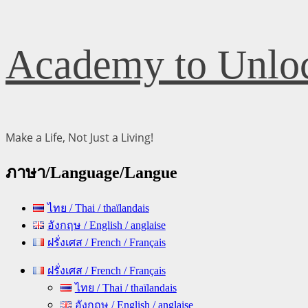
Skip
Academy to Unloc
to
content
Make a Life, Not Just a Living!
ภาษา/Language/Langue
ไทย / Thai / thaïlandais
อังกฤษ / English / anglaise
ฝรั่งเศส / French / Français
Primary
ฝรั่งเศส / French / Français
Menu
ไทย / Thai / thaïlandais
อังกฤษ / English / anglaise