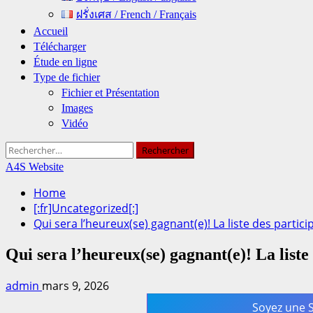
ฝรั่งเศส / French / Français
Accueil
Télécharger
Étude en ligne
Type de fichier
Fichier et Présentation
Images
Vidéo
Rechercher :
A4S Website
Home
[:fr]Uncategorized[:]
Qui sera l’heureux(se) gagnant(e)! La liste des particip
Qui sera l’heureux(se) gagnant(e)! La liste 
admin
mars 9, 2026
Soyez une 