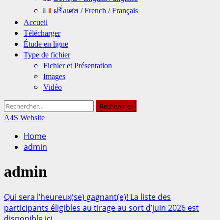
ฝรั่งเศส / French / Français
Accueil
Télécharger
Étude en ligne
Type de fichier
Fichier et Présentation
Images
Vidéo
Rechercher :
A4S Website
Home
admin
admin
Qui sera l’heureux(se) gagnant(e)! La liste des
participants éligibles au tirage au sort d’juin 2026 est
disponible ici