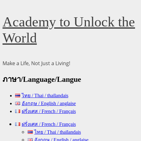
Skip
Academy to Unlock the
to
content
World
Make a Life, Not Just a Living!
ภาษา/Language/Langue
ไทย / Thai / thaïlandais
อังกฤษ / English / anglaise
ฝรั่งเศส / French / Français
Primary
ฝรั่งเศส / French / Français
Menu
ไทย / Thai / thaïlandais
อังกฤษ / English / anglaise