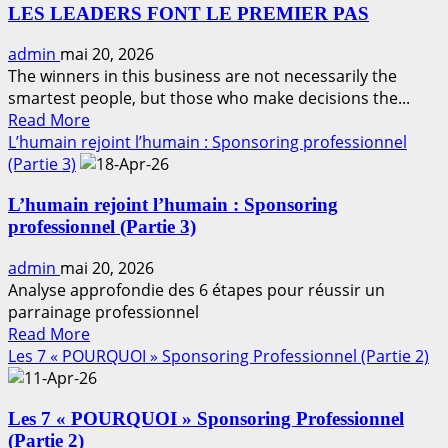
LES LEADERS FONT LE PREMIER PAS
LA
NOUVELLE
admin
mai 20, 2026
VAGUE
The winners in this business are not necessarily the
smartest people, but those who make decisions the...
Read
Read More
more
L’humain rejoint l’humain : Sponsoring professionnel
about
(Partie 3)
LES
L’humain rejoint l’humain : Sponsoring
LEADERS
professionnel (Partie 3)
FONT
LE
admin
mai 20, 2026
PREMIER
Analyse approfondie des 6 étapes pour réussir un
PAS
parrainage professionnel
Read
Read More
more
Les 7 « POURQUOI » Sponsoring Professionnel (Partie 2)
about
L’humain
Les 7 « POURQUOI » Sponsoring Professionnel
rejoint
(Partie 2)
l’humain