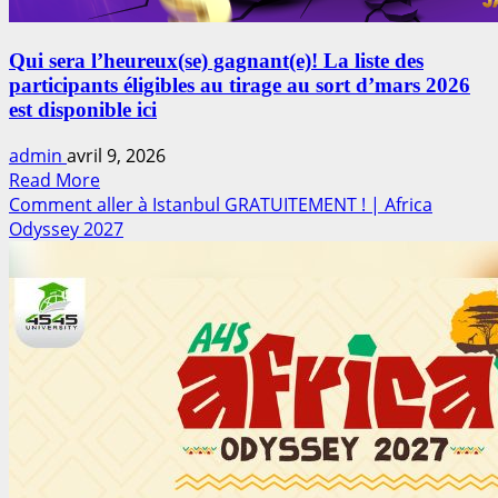
Qui sera l’heureux(se) gagnant(e)! La liste des
participants éligibles au tirage au sort d’mars 2026
est disponible ici
admin
avril 9, 2026
Read
Read More
more
Comment aller à Istanbul GRATUITEMENT ! | Africa
about
Odyssey 2027
Qui
sera
l’heureux(se)
gagnant(e)!
La
liste
des
participants
éligibles
au
tirage