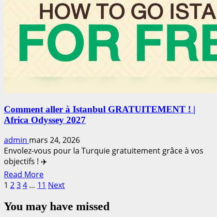
au
sort
d’mars
2026
est
disponible
ici
Comment aller à Istanbul GRATUITEMENT ! |
Africa Odyssey 2027
admin
mars 24, 2026
Envolez-vous pour la Turquie gratuitement grâce à vos
objectifs ! ✈️
Read
Read More
Pagination
more
1
2
3
4
…
11
Next
about
des
You may have missed
Comment
publications
aller