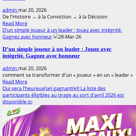
:
admin
mai 20, 2026
Sponsoring
De l'Histoire → à la Conviction → à la Décision
professionnel
Read
Read More
(Partie
more
D’un simple joueur à un leader : Jouez avec intégrité.
3)
about
Gagnez avec honneur
Les
D’un simple joueur à un leader : Jouez avec
7
intégrité. Gagnez avec honneur
«
POURQUOI
admin
mai 20, 2026
»
comment se transformer d'un « joueur » en un « leader »
Sponsoring
Read
Read More
Professionnel
more
Qui sera l’heureux(se) gagnant(e)! La liste des
(Partie
about
participants éligibles au tirage au sort d’avril 2026 est
2)
D’un
disponible ici
simple
joueur
à
un
leader