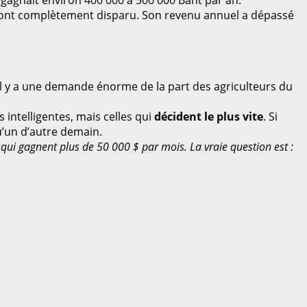
 gagnait environ 400 000 à 500 000 Baht par an.
es ont complètement disparu. Son revenu annuel a dépassé
l y a une demande énorme de la part des agriculteurs du
intelligentes, mais celles qui
décident le plus vite
. Si
u’un d’autre demain.
 qui gagnent plus de 50 000 $ par mois. La vraie question est :