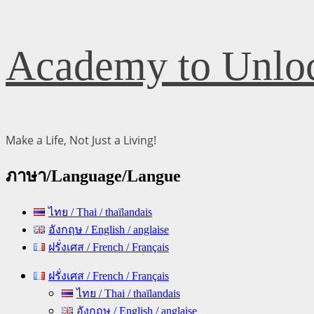
Skip
Academy to Unloc
to
content
Make a Life, Not Just a Living!
ภาษา/Language/Langue
ไทย / Thai / thaïlandais
อังกฤษ / English / anglaise
ฝรั่งเศส / French / Français
Primary
ฝรั่งเศส / French / Français
Menu
ไทย / Thai / thaïlandais
อังกฤษ / English / anglaise