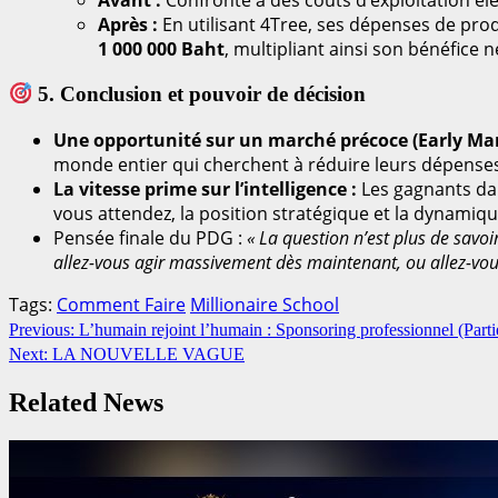
Avant :
Confronté à des coûts d’exploitation éle
Après :
En utilisant 4Tree, ses dépenses de pro
1 000 000 Baht
, multipliant ainsi son bénéfice ne
5. Conclusion et pouvoir de décision
Une opportunité sur un marché précoce (Early Mar
monde entier qui cherchent à réduire leurs dépense
La vitesse prime sur l’intelligence :
Les gagnants dan
vous attendez, la position stratégique et la dynamiq
Pensée finale du PDG :
« La question n’est plus de savoi
allez-vous agir massivement dès maintenant, ou allez-vous 
Tags:
Comment Faire
Millionaire School
Continue
Previous:
L’humain rejoint l’humain : Sponsoring professionnel (Parti
Next:
LA NOUVELLE VAGUE
Reading
Related News