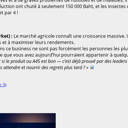
vés et à de graves problèmes de nuisibles et de maladies, il
duction ont chuté à seulement 150 000 Baht, et les insect
t par 4 !
ket) :
Le marché agricole connaît une croissance massive. I
s et à maximiser leurs rendements.
s ce business ne sont pas forcément les personnes les plus 
ue que vous avez aujourd’hui pourraient appartenir à quelq
r si le produit ou A4S est bon — c’est déjà prouvé par des leaders
attendre et nourrir des regrets plus tard ? »
e 3)