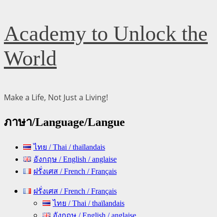
Skip
Academy to Unlock the
to
content
World
Make a Life, Not Just a Living!
ภาษา/Language/Langue
ไทย / Thai / thaïlandais
อังกฤษ / English / anglaise
ฝรั่งเศส / French / Français
Primary
ฝรั่งเศส / French / Français
Menu
ไทย / Thai / thaïlandais
อังกฤษ / English / anglaise