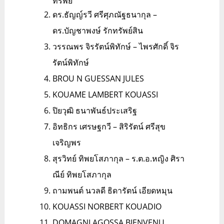
ทรัพย์
ดร.ธัญญ์รวี ศรีศุภณัฐธนากุล –
ดร.บัญชาพงษ์ รักทรัพย์สิน
วรรณพร จิรรัตน์พิทักษ์ – ไพรศักดิ์ จิร
รัตน์พิทักษ์
BROU N GUESSAN JULES
KOUAME LAMBERT KOUASSI
ปิยวุฒิ ธนาพันธ์ประเสริฐ
อิทธิกร เศรษฐกวี – สิริรัตน์ ศรีสุข
เจริญพร
สุรวิทย์ ทิพยโสภากุล – ร.ต.อ.หญิง ศิรา
ณีย์ ทิพยโสภากุล
ถามพนต์ นวลดี ธิดารัตน์ เอียดหมุน
KOUASSI NORBERT KOUADIO
DOMAGNI AGOSSA BIENVENU