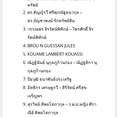
ทรัพย์
ดร.ธัญญ์รวี ศรีศุภณัฐธนากุล –
ดร.บัญชาพงษ์ รักทรัพย์สิน
วรรณพร จิรรัตน์พิทักษ์ – ไพรศักดิ์ จิร
รัตน์พิทักษ์
BROU N GUESSAN JULES
KOUAME LAMBERT KOUASSI
ณัฎฐ์นันธ์ นุกุลภูก้านก่อง – ณัฏฐลิกา นุ
กุลภูก้านก่อง
ปิยวุฒิ ธนาพันธ์ประเสริฐ
อิทธิกร เศรษฐกวี – สิริรัตน์ ศรีสุข
เจริญพร
สุรวิทย์ ทิพยโสภากุล – ร.ต.อ.หญิง ศิรา
ณีย์ ทิพยโสภากุล