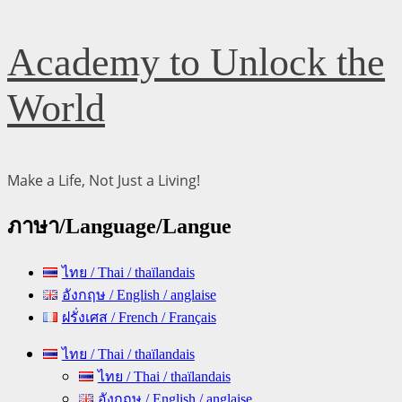
Skip
Academy to Unlock the
to
content
World
Make a Life, Not Just a Living!
ภาษา/Language/Langue
ไทย / Thai / thaïlandais
อังกฤษ / English / anglaise
ฝรั่งเศส / French / Français
Primary
ไทย / Thai / thaïlandais
Menu
ไทย / Thai / thaïlandais
อังกฤษ / English / anglaise