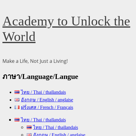
Skip
Academy to Unlock the
to
content
World
Make a Life, Not Just a Living!
ภาษา/Language/Langue
ไทย / Thai / thaïlandais
อังกฤษ / English / anglaise
ฝรั่งเศส / French / Français
Primary
ไทย / Thai / thaïlandais
Menu
ไทย / Thai / thaïlandais
อังกฤษ / English / anglaise