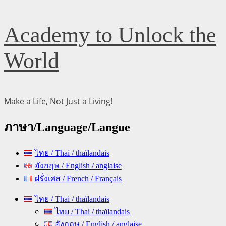
Skip
Academy to Unlock the
to
content
World
Make a Life, Not Just a Living!
ภาษา/Language/Langue
ไทย / Thai / thaïlandais
อังกฤษ / English / anglaise
ฝรั่งเศส / French / Français
Primary
ไทย / Thai / thaïlandais
Menu
ไทย / Thai / thaïlandais
อังกฤษ / English / anglaise