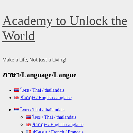
Skip
Academy to Unlock the
to
content
World
Make a Life, Not Just a Living!
ภาษา/Language/Langue
ไทย / Thai / thaïlandais
อังกฤษ / English / anglaise
Primary
ไทย / Thai / thaïlandais
Menu
ไทย / Thai / thaïlandais
อังกฤษ / English / anglaise
ฝรั่งเศส / French / Français