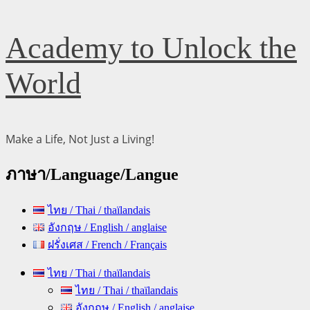
Skip
Academy to Unlock the
to
content
World
Make a Life, Not Just a Living!
ภาษา/Language/Langue
ไทย / Thai / thaïlandais
อังกฤษ / English / anglaise
ฝรั่งเศส / French / Français
Primary
ไทย / Thai / thaïlandais
Menu
ไทย / Thai / thaïlandais
อังกฤษ / English / anglaise