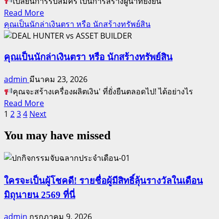
เปลี่ยนการรับสมัคร เป็นการสร้างผู้นำที่ยั่งยืน
อนาคต
Read
Read More
more
คุณเป็นนักล่าเงินตรา หรือ นักสร้างทรัพย์สิน
จง
about
สร้าง
ถอดรหัส
มัน
ลับ
คุณเป็นนักล่าเงินตรา หรือ นักสร้างทรัพย์สิน
ด้วย
กา
สิ่ง
admin
มีนาคม 23, 2026
รส
นี้
คุณจะสร้างเครื่องผลิตเงิน' ที่ยั่งยืนตลอดไป! ได้อย่างไร
ปอน
Read
Read More
เซอร์:
Posts
more
1
2
3
4
Next
จาก
about
pagination
การ
You may have missed
คุณ
เชิญ
เป็น
ชวน
นัก
สู่
ล่า
การ
ใครจะเป็นผู้โชคดี! รายชื่อผู้มีสิทธิ์ลุ้นรางวัลในเดือน
เงิน
สร้าง
มิถุนายน 2569 ที่นี่
ตรา
ผู้นำ
หรือ
ระดับ
admin
กรกฎาคม 9, 2026