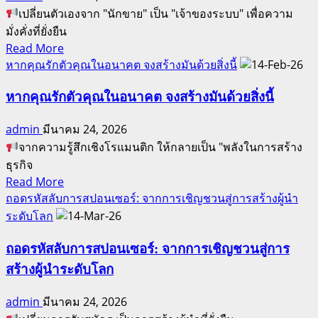
ด้วย
เปลี่ยนตัวเองจาก "นักขาย" เป็น "เจ้าของระบบ" เพื่อความ
อิสตันบูล
เกียรติยศ
มั่งคั่งที่ยั่งยืน
ฟรี!
Read
Read More
กับ
more
หากคุณรักตัวคุณในอนาคต จงสร้างมันด้วยสิ่งนี้
แคมเปญ
about
Africa
สร้าง
หากคุณรักตัวคุณในอนาคต จงสร้างมันด้วยสิ่งนี้
Odyssey
ผู้นำ
2027
admin
มีนาคม 24, 2026
สร้าง
จากความรู้สึกเชิงโรแมนติก ให้กลายเป็น "พลังในการสร้าง
ความ
ธุรกิจ
มั่งคั่ง
Read
Read More
สร้าง
more
ถอดรหัสลับการสปอนเซอร์: จากการเชิญชวนสู่การสร้างผู้นำ
มรดก
about
ระดับโลก
หาก
คุณ
ถอดรหัสลับการสปอนเซอร์: จากการเชิญชวนสู่การ
รัก
สร้างผู้นำระดับโลก
ตัว
คุณ
admin
มีนาคม 24, 2026
ใน