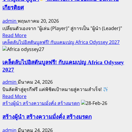
ส
:
เกียรติยศ
ปอน
การ
เซอร์
เป็น
admin
พฤษภาคม 20, 2026
มือ
ส
เปลี่ยนตัวเองจาก "ผู้เล่น (Player)" สู่การเป็น "ผู้นำ (Leader)"
อาชีพ
ปอน
Read
Read More
(ภาค
เซอร์
more
เคล็ดลับไปอิสตันบูลฟรี! กับแคมเปญ Africa Odyssey 2027
3)
มือ
about
จาก
อาชีพ
ผู้
เคล็ดลับไปอิสตันบูลฟรี! กับแคมเปญ Africa Odyssey
(ภาค
เล่น
2)
2027
สู่
admin
มีนาคม 24, 2026
ผู้นำ
บินลัดฟ้าสู่ตุรกีฟรี แค่พิชิตเป้าหมายสู่ความสำเร็จ!
Read
Read More
เล่น
more
สร้างผู้นำ สร้างความมั่งคั่ง สร้างมรดก
ด้วย
about
ความ
เคล็ด
สร้างผู้นำ สร้างความมั่งคั่ง สร้างมรดก
ซื่อสัตย์
ลับ
ชนะ
admin
มีนาคม 24, 2026
ไป