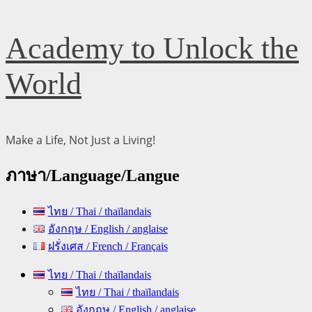
Skip
Academy to Unlock the
to
content
World
Make a Life, Not Just a Living!
ภาษา/Language/Langue
ไทย / Thai / thaïlandais
อังกฤษ / English / anglaise
ฝรั่งเศส / French / Français
Primary
ไทย / Thai / thaïlandais
Menu
ไทย / Thai / thaïlandais
อังกฤษ / English / anglaise