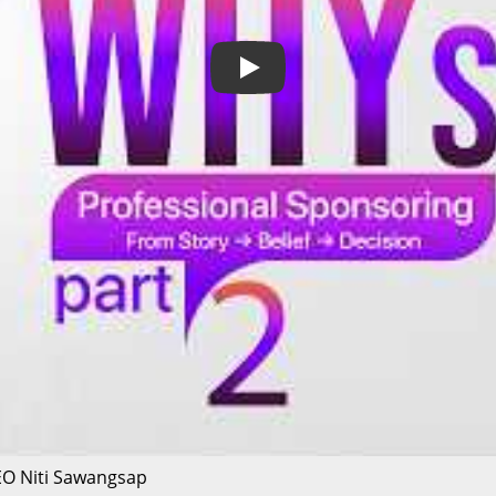
Play
EO Niti Sawangsap