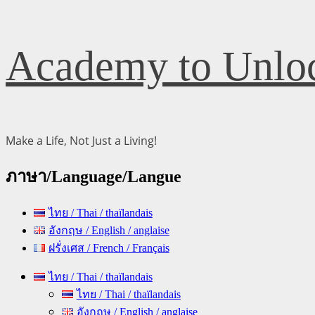
Skip
Academy to Unloc
to
content
Make a Life, Not Just a Living!
ภาษา/Language/Langue
ไทย / Thai / thaïlandais
อังกฤษ / English / anglaise
ฝรั่งเศส / French / Français
Primary
ไทย / Thai / thaïlandais
Menu
ไทย / Thai / thaïlandais
อังกฤษ / English / anglaise