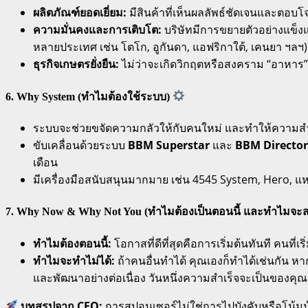
ผลิตภัณฑ์ยอดเยี่ยม:
มีสินค้าที่เห็นผลลัพธ์ชัดเจนและตอบโจ
ความมั่นคงและการเติบโต:
บริษัทมีการขยายตัวอย่างแข็งแ
หลายประเทศ เช่น โตโก, อูกันดา, แอฟริกาใต้, เคนยา ฯลฯ)
ธุรกิจเกษตรยั่งยืน:
ไม่ว่าจะเกิดวิกฤตหรือสงคราม “อาหาร” ก
6. Why System (ทำไมต้องใช้ระบบ)
ระบบจะช่วยขจัดความกลัวให้กับคนใหม่ และทำให้ความสำเร็
ขับเคลื่อนด้วยระบบ
BBM Superstar
และ
BBM Director
เดือน
มีเครื่องมือสนับสนุนมากมาย เช่น 4545 System, Hero, แหล
7. Why Now & Why Not You (ทำไมต้องเป็นตอนนี้ และทำไมจะสร
ทำไมต้องตอนนี้:
โอกาสที่ดีที่สุดคือการเริ่มต้นทันที คนที่
ทำไมจะทำไม่ได้:
ถ้าคนอื่นทำได้ คุณเองก็ทำได้เช่นกัน หา
และพัฒนาอย่างต่อเนื่อง วันหนึ่งความสำเร็จจะเป็นของคุ
บทสรุปจาก CEO:
การสปอนเซอร์ไม่ใช่การไปบังคับหรือโน้มน้า