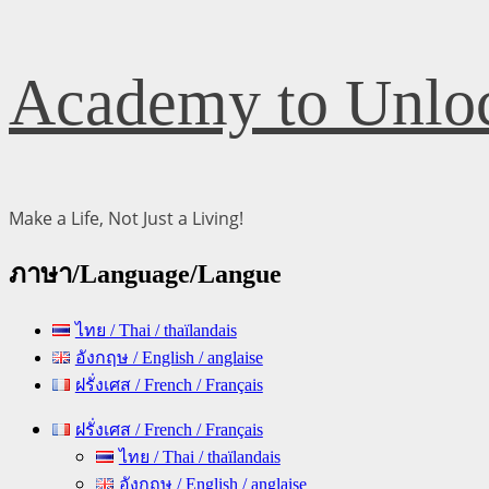
Skip
Academy to Unloc
to
content
Make a Life, Not Just a Living!
ภาษา/Language/Langue
ไทย / Thai / thaïlandais
อังกฤษ / English / anglaise
ฝรั่งเศส / French / Français
Primary
ฝรั่งเศส / French / Français
Menu
ไทย / Thai / thaïlandais
อังกฤษ / English / anglaise