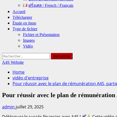
ฝรั่งเศส / French / Français
Accueil
Télécharger
Étude en ligne
Type de fichier
Fichier et Présentation
Images
Vidéo
Rechercher :
A4S Website
Home
vidéo d'entreprise
Pour réussir avec le plan de rémunération A4S, parti
Pour réussir avec le plan de rémunération 
admin
juillet 29, 2025
Débloquez le succès financier avec A4S !
Cette vidéo 