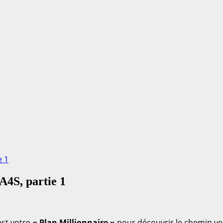
e 1
A4S, partie 1
est votre
« Plan Millionnaire »
pour découvrir le chemin ve