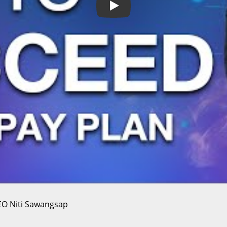
Play
EO Niti Sawangsap