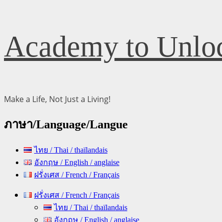
Skip
Academy to Unloc
to
content
Make a Life, Not Just a Living!
ภาษา/Language/Langue
ไทย / Thai / thaïlandais
อังกฤษ / English / anglaise
ฝรั่งเศส / French / Français
Primary
ฝรั่งเศส / French / Français
Menu
ไทย / Thai / thaïlandais
อังกฤษ / English / anglaise