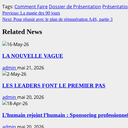
Tags:
Comment Faire
Dossier de Présentation
Présentatio
Continue
Previous:
La magie des 90 jours
Next:
Pour réussir avec le plan de rémunération A4S, partie 3
Reading
Related News
LA NOUVELLE VAGUE
admin
mai 21, 2026
LES LEADERS FONT LE PREMIER PAS
admin
mai 20, 2026
L’humain rejoint l’humain : Sponsoring professionnel 
admin
mai 20, 2026