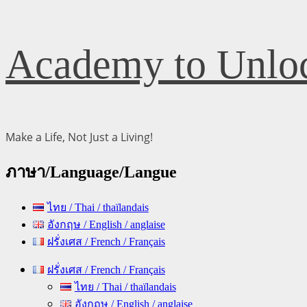
Skip
Academy to Unloc
to
content
Make a Life, Not Just a Living!
ภาษา/Language/Langue
ไทย / Thai / thaïlandais
อังกฤษ / English / anglaise
ฝรั่งเศส / French / Français
Primary
ฝรั่งเศส / French / Français
Menu
ไทย / Thai / thaïlandais
อังกฤษ / English / anglaise