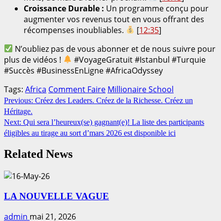
Croissance Durable :
Un programme conçu pour
augmenter vos revenus tout en vous offrant des
récompenses inoubliables.
[
12:35
]
N’oubliez pas de vous abonner et de nous suivre pour
plus de vidéos !
#VoyageGratuit #Istanbul #Turquie
#Succès #BusinessEnLigne #AfricaOdyssey
Tags:
Africa
Comment Faire
Millionaire School
Continue
Previous:
Créez des Leaders. Créez de la Richesse. Créez un
Héritage.
Reading
Next:
Qui sera l’heureux(se) gagnant(e)! La liste des participants
éligibles au tirage au sort d’mars 2026 est disponible ici
Related News
LA NOUVELLE VAGUE
admin
mai 21, 2026