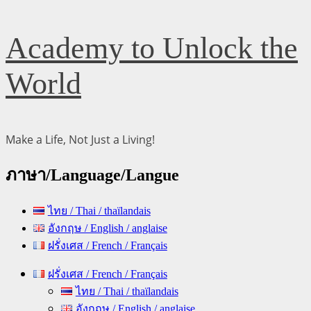
Skip
Academy to Unlock the
to
content
World
Make a Life, Not Just a Living!
ภาษา/Language/Langue
ไทย / Thai / thaïlandais
อังกฤษ / English / anglaise
ฝรั่งเศส / French / Français
Primary
ฝรั่งเศส / French / Français
Menu
ไทย / Thai / thaïlandais
อังกฤษ / English / anglaise