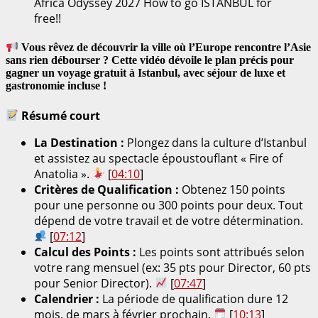
Africa Odyssey 2027 How to go ISTANBUL for
free!!
Vous rêvez de découvrir la ville où l’Europe rencontre l’Asie
sans rien débourser ? Cette vidéo dévoile le plan précis pour
gagner un voyage gratuit à Istanbul, avec séjour de luxe et
gastronomie incluse !
Résumé court
La Destination :
Plongez dans la culture d’Istanbul
et assistez au spectacle époustouflant « Fire of
Anatolia ».
[
04:10
]
Critères de Qualification :
Obtenez 150 points
pour une personne ou 300 points pour deux. Tout
dépend de votre travail et de votre détermination.
[
07:12
]
Calcul des Points :
Les points sont attribués selon
votre rang mensuel (ex: 35 pts pour Director, 60 pts
pour Senior Director).
[
07:47
]
Calendrier :
La période de qualification dure 12
mois, de mars à février prochain.
[
10:13
]