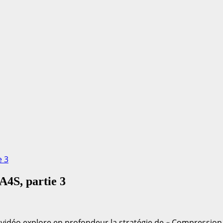
e 3
A4S, partie 3
vidéo explore en profondeur la stratégie de « Compression 