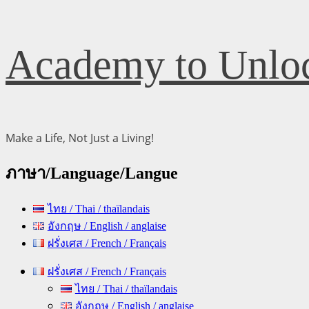
Skip
Academy to Unloc
to
content
Make a Life, Not Just a Living!
ภาษา/Language/Langue
ไทย / Thai / thaïlandais
อังกฤษ / English / anglaise
ฝรั่งเศส / French / Français
Primary
ฝรั่งเศส / French / Français
Menu
ไทย / Thai / thaïlandais
อังกฤษ / English / anglaise