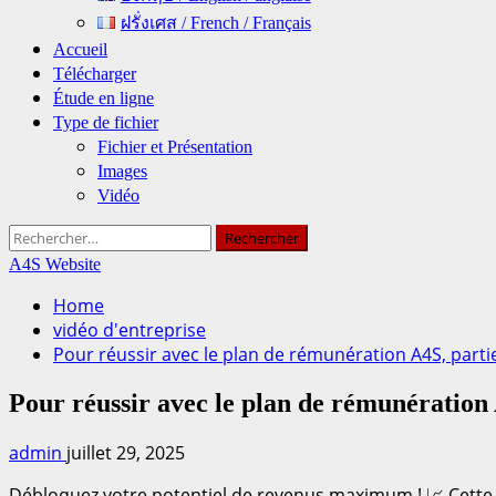
ฝรั่งเศส / French / Français
Accueil
Télécharger
Étude en ligne
Type de fichier
Fichier et Présentation
Images
Vidéo
Rechercher :
A4S Website
Home
vidéo d'entreprise
Pour réussir avec le plan de rémunération A4S, parti
Pour réussir avec le plan de rémunération 
admin
juillet 29, 2025
Débloquez votre potentiel de revenus maximum ! 📈 Cette 