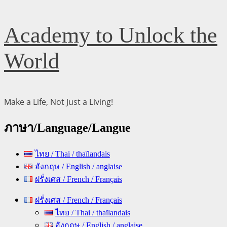
Skip
Academy to Unlock the
to
content
World
Make a Life, Not Just a Living!
ภาษา/Language/Langue
ไทย / Thai / thaïlandais
อังกฤษ / English / anglaise
ฝรั่งเศส / French / Français
Primary
ฝรั่งเศส / French / Français
Menu
ไทย / Thai / thaïlandais
อังกฤษ / English / anglaise