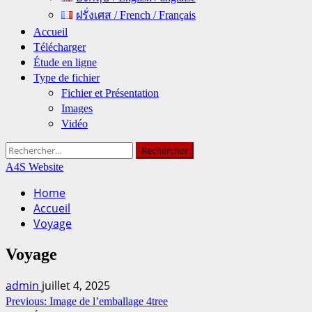
ฝรั่งเศส / French / Français
Accueil
Télécharger
Étude en ligne
Type de fichier
Fichier et Présentation
Images
Vidéo
Rechercher :
A4S Website
Home
Accueil
Voyage
Voyage
admin
juillet 4, 2025
Continue
Previous:
Image de l’emballage 4tree