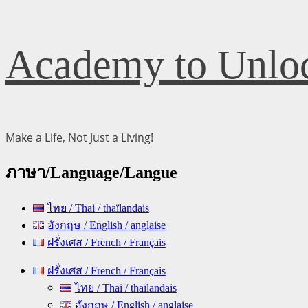
Skip
Academy to Unloc
to
content
Make a Life, Not Just a Living!
ภาษา/Language/Langue
ไทย / Thai / thaïlandais
อังกฤษ / English / anglaise
ฝรั่งเศส / French / Français
Primary
ฝรั่งเศส / French / Français
Menu
ไทย / Thai / thaïlandais
อังกฤษ / English / anglaise