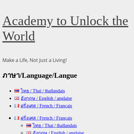
Skip
Academy to Unlock the
to
content
World
Make a Life, Not Just a Living!
ภาษา/Language/Langue
ไทย / Thai / thaïlandais
อังกฤษ / English / anglaise
ฝรั่งเศส / French / Français
Primary
ฝรั่งเศส / French / Français
Menu
ไทย / Thai / thaïlandais
อังกฤษ / English / anglaise