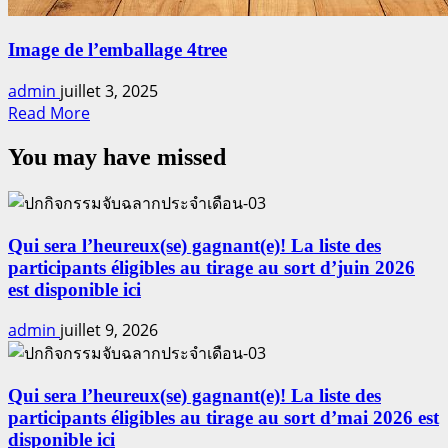
Image de l’emballage 4tree
admin
juillet 3, 2025
Read
Read More
more
You may have missed
about
Image
de
l’emballage
4tree
Qui sera l’heureux(se) gagnant(e)! La liste des
participants éligibles au tirage au sort d’juin 2026
est disponible ici
admin
juillet 9, 2026
Qui sera l’heureux(se) gagnant(e)! La liste des
participants éligibles au tirage au sort d’mai 2026 est
disponible ici