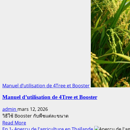
Manuel d’utilisation de 4Tree et Booster
Manuel d’utilisation de 4Tree et Booster
admin
mars 12, 2026
วิธีใช้ Booster กับพืชแต่ละขนาด
Read
Read More
more
Ep.1- Aperçu de l’agriculture en Thaïlande