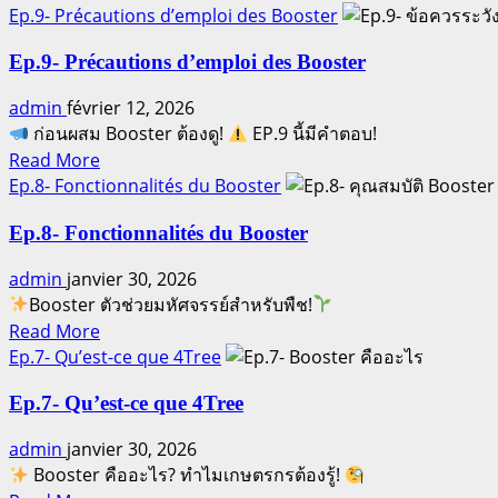
more
Booster
Ep.9- Précautions d’emploi des Booster
about
seul
Ep.10-
?
Ep.9- Précautions d’emploi des Booster
Pourquoi
admin
février 12, 2026
utiliser
ก่อนผสม Booster ต้องดู!
EP.9 นี้มีคำตอบ!
Booster
Read
avec
Read More
more
4Tree
Ep.8- Fonctionnalités du Booster
about
?
Ep.9-
Ep.8- Fonctionnalités du Booster
Précautions
admin
janvier 30, 2026
d’emploi
Booster ตัวช่วยมหัศจรรย์สำหรับพืช!
des
Read
Booster
Read More
more
Ep.7- Qu’est-ce que 4Tree
about
Ep.8-
Ep.7- Qu’est-ce que 4Tree
Fonctionnalités
admin
janvier 30, 2026
du
Booster คืออะไร? ทำไมเกษตรกรต้องรู้!
Booster