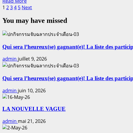
Read
Read More
Pagination
more
1
2
3
4
5
Next
about
des
You may have missed
Ep.7-
publications
Qu’est-
ce
que
4Tree
Qui sera l’heureux(se) gagnant(e)! La liste des particip
admin
juillet 9, 2026
Qui sera l’heureux(se) gagnant(e)! La liste des particip
admin
juin 10, 2026
LA NOUVELLE VAGUE
admin
mai 21, 2026