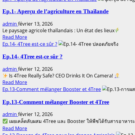
about
Ep.1- Aperçu de l’agriculture en Thaïlande
Manuel
d’utilisation
admin
février 13, 2026
de
Le paysage agricole thaïlandais : Un état des lieux
4Tree
Read
Read More
et
more
Ep.14- 4Tree est-ce sûr ?
Booster
about
Ep.1-
Ep.14- 4Tree est-ce sûr ?
Aperçu
admin
février 12, 2026
de
Is 4Tree Really Safe? CEO Drinks It On Camera!
l’agriculture
Read
Read More
en
more
Ep.13-Comment mélanger Booster et 4Tree
Thaïlande
about
Ep.14-
Ep.13-Comment mélanger Booster et 4Tree
4Tree
admin
février 12, 2026
est-
เผยเคล็ดลับผสม 4Tree และ Booster ให้พืชได้รับสารอาหารเ
ce
Read
sûr
Read More
more