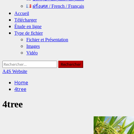
ฝรั่งเศส / French / Français
Accueil
Télécharger
Étude en ligne
Type de fichier
Fichier et Présentation
Images
Vidéo
Rechercher :
A4S Website
Home
4tree
4tree