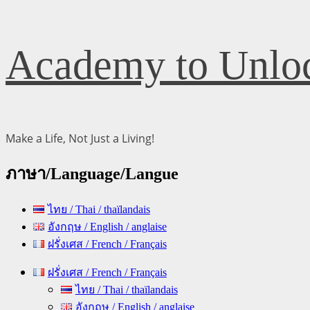
Skip
Academy to Unloc
to
content
Make a Life, Not Just a Living!
ภาษา/Language/Langue
ไทย / Thai / thaïlandais
อังกฤษ / English / anglaise
ฝรั่งเศส / French / Français
Primary
ฝรั่งเศส / French / Français
Menu
ไทย / Thai / thaïlandais
อังกฤษ / English / anglaise