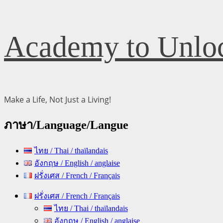
Skip
Academy to Unloc
to
content
Make a Life, Not Just a Living!
ภาษา/Language/Langue
ไทย / Thai / thaïlandais
อังกฤษ / English / anglaise
ฝรั่งเศส / French / Français
Primary
ฝรั่งเศส / French / Français
Menu
ไทย / Thai / thaïlandais
อังกฤษ / English / anglaise