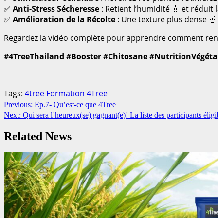
✅
Anti-Stress Sécheresse
: Retient l’humidité 💧 et réduit 
✅
Amélioration de la Récolte
: Une texture plus dense 🍎 
Regardez la vidéo complète pour apprendre comment rendre
#4TreeThailand #Booster #Chitosane #NutritionVégéta
Tags:
4tree
Formation 4Tree
Continue
Previous:
Ep.7- Qu’est-ce que 4Tree
Next:
Qui sera l’heureux(se) gagnant(e)! La liste des participants éligi
Reading
Related News