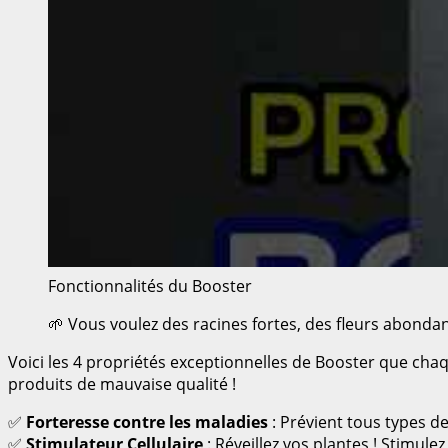
Fonctionnalités du Booster
🌱 Vous voulez des racines fortes, des fleurs abondan
Voici les 4 propriétés exceptionnelles de Booster que chaq
produits de mauvaise qualité !
✅
Forteresse contre les maladies
: Prévient tous types de
✅
Stimulateur Cellulaire
: Réveillez vos plantes ! Stimule