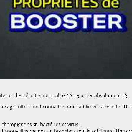
tes et des récoltes de qualité ? À regarder absolument !💪
ue agriculteur doit connaître pour sublimer sa récolte ! Di
 champignons 🍄, bactéries et virus !
z de nouvelles racines 🌿, branches, feuilles et fleurs ! Un