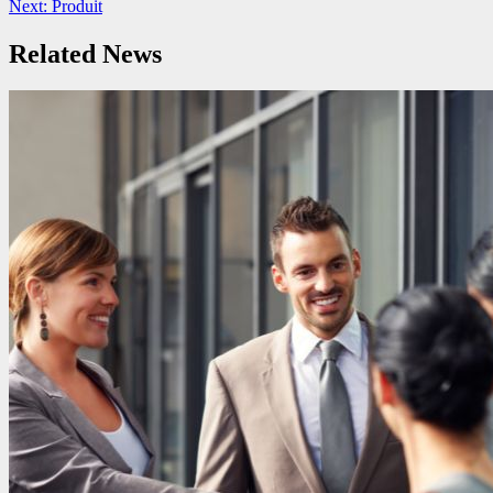
Next:
Produit
Reading
Related News