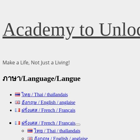
Skip
Academy to Unloc
to
content
Make a Life, Not Just a Living!
ภาษา/Language/Langue
ไทย / Thai / thaïlandais
อังกฤษ / English / anglaise
ฝรั่งเศส / French / Français
Primary
ฝรั่งเศส / French / Français
Menu
ไทย / Thai / thaïlandais
อังกฤษ / English / anglaise