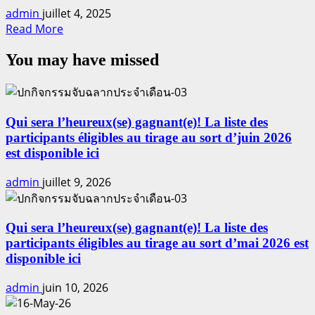
et
admin
juillet 4, 2025
Séminaire
Read
Read More
more
You may have missed
about
Voyage
Qui sera l’heureux(se) gagnant(e)! La liste des
participants éligibles au tirage au sort d’juin 2026
est disponible ici
admin
juillet 9, 2026
Qui sera l’heureux(se) gagnant(e)! La liste des
participants éligibles au tirage au sort d’mai 2026 est
disponible ici
admin
juin 10, 2026