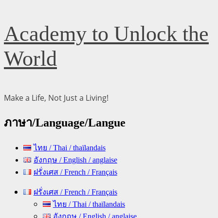
Skip
Academy to Unlock the
to
content
World
Make a Life, Not Just a Living!
ภาษา/Language/Langue
ไทย / Thai / thaïlandais
อังกฤษ / English / anglaise
ฝรั่งเศส / French / Français
Primary
ฝรั่งเศส / French / Français
Menu
ไทย / Thai / thaïlandais
อังกฤษ / English / anglaise