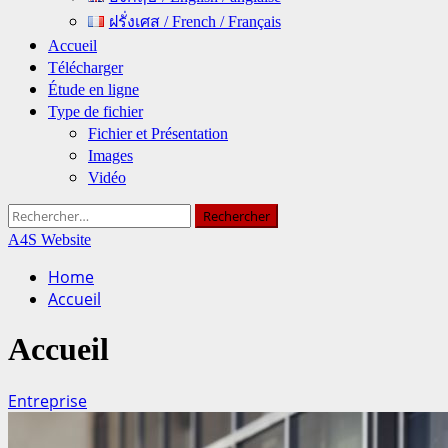
ฝรั่งเศส / French / Français
Accueil
Télécharger
Étude en ligne
Type de fichier
Fichier et Présentation
Images
Vidéo
Rechercher :
A4S Website
Home
Accueil
Accueil
Entreprise