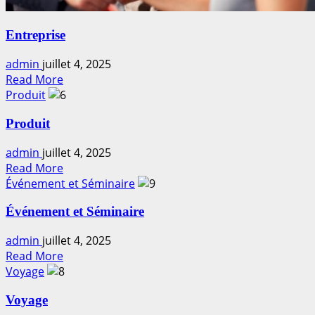
Entreprise
admin
juillet 4, 2025
Read
Read More
more
Produit
about
Produit
Entreprise
admin
juillet 4, 2025
Read
Read More
more
Événement et Séminaire
about
Événement et Séminaire
Produit
admin
juillet 4, 2025
Read
Read More
more
Voyage
about
Voyage
Événement