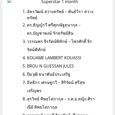
อัครวัฒน์ สว่างทรัพย์ – พันธ์วิรา สว่าง
ทรัพย์
ดร.ธัญญ์รวี ศรีศุภณัฐธนากุล –
ดร.บัญชาพงษ์ รักทรัพย์สิน
วรรณพร จิรรัตน์พิทักษ์ – ไพรศักดิ์ จิร
รัตน์พิทักษ์
KOUAME LAMBERT KOUASSI
BROU N GUESSAN JULES
ปิยวุฒิ ธนาพันธ์ประเสริฐ
อิทธิกร เศรษฐกวี – สิริรัตน์ ศรีสุข
เจริญพร
สุรวิทย์ ทิพยโสภากุล – ร.ต.อ.หญิง ศิรา
ณีย์ ทิพยโสภากุล