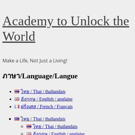
Skip
Academy to Unlock the
to
content
World
Make a Life, Not Just a Living!
ภาษา/Language/Langue
ไทย / Thai / thaïlandais
อังกฤษ / English / anglaise
ฝรั่งเศส / French / Français
Primary
ไทย / Thai / thaïlandais
Menu
ไทย / Thai / thaïlandais
อังกฤษ / English / anglaise