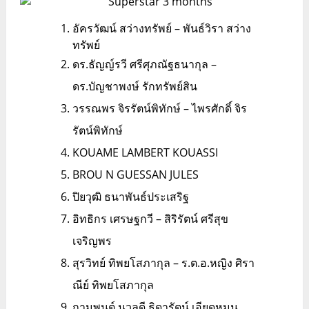
อัครวัฒน์ สว่างทรัพย์ – พันธ์วิรา สว่าง
ทรัพย์
ดร.ธัญญ์รวี ศรีศุภณัฐธนากุล –
ดร.บัญชาพงษ์ รักทรัพย์สิน
วรรณพร จิรรัตน์พิทักษ์ – ไพรศักดิ์ จิร
รัตน์พิทักษ์
KOUAME LAMBERT KOUASSI
BROU N GUESSAN JULES
ปิยวุฒิ ธนาพันธ์ประเสริฐ
อิทธิกร เศรษฐกวี – สิริรัตน์ ศรีสุข
เจริญพร
สุรวิทย์ ทิพยโสภากุล – ร.ต.อ.หญิง ศิรา
ณีย์ ทิพยโสภากุล
ถามพนต์ นวลดี ธิดารัตน์ เอียดหมุน