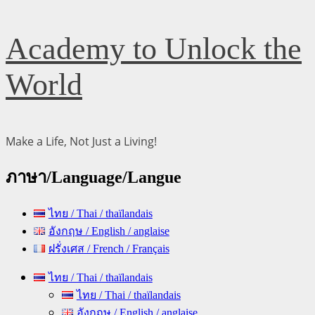
Skip
Academy to Unlock the
to
content
World
Make a Life, Not Just a Living!
ภาษา/Language/Langue
ไทย / Thai / thaïlandais
อังกฤษ / English / anglaise
ฝรั่งเศส / French / Français
Primary
ไทย / Thai / thaïlandais
Menu
ไทย / Thai / thaïlandais
อังกฤษ / English / anglaise