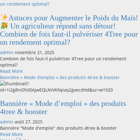
un rendement optimal?
À
NE
Astuces pour Augmenter le Poids du Maïs!
PAS
Un agriculteur répond sans détour!
FAIRE
Combien de fois faut-il pulvériser 4Tree pour
!
2
un rendement optimal?
précautions
admin
novembre 21, 2025
cruciales
Combien de fois faut-il pulvériser 4Tree pour un rendement
lors
optimal?
de
Read
Read More
la
more
Bannière « Mode d’emploi » des produits 4tree & booster
pulvérisation
about
de
#BOOSTER
Astuces
que
pour
Bannière « Mode d’emploi » des produits
les
Augmenter
agriculteurs
4tree & booster
le
doivent
Poids
admin
août 27, 2025
connaître
du
Bannière "Mode d'emploi" des produits 4tree & booster
!
Maïs!
Read
Read More