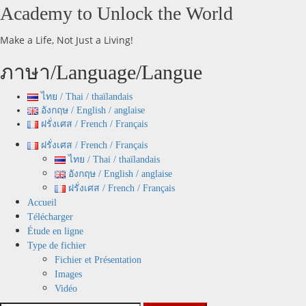
Skip
Academy to Unlock the World
to
content
Make a Life, Not Just a Living!
ภาษา/Language/Langue
ไทย / Thai / thaïlandais
อังกฤษ / English / anglaise
ฝรั่งเศส / French / Français
Primary
ฝรั่งเศส / French / Français
Menu
ไทย / Thai / thaïlandais
อังกฤษ / English / anglaise
ฝรั่งเศส / French / Français
Accueil
Télécharger
Étude en ligne
Type de fichier
Fichier et Présentation
Images
Vidéo