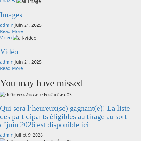
more
Images
Un
about
agriculteur
Bannière
Images
répond
« Mode
sans
admin
juin 21, 2025
d’emploi »
Read
détour!
Read More
des
more
Combien
Vidéo
produits
about
de
4tree
Images
fois
Vidéo
&
faut-
booster
admin
juin 21, 2025
il
Read
Read More
pulvériser
more
4Tree
about
You may have missed
pour
Vidéo
un
rendement
optimal?
Qui sera l’heureux(se) gagnant(e)! La liste
des participants éligibles au tirage au sort
d’juin 2026 est disponible ici
admin
juillet 9, 2026