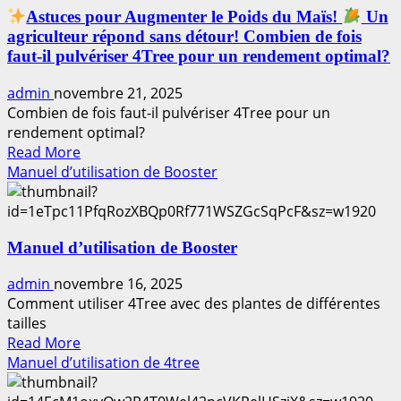
Astuces pour Augmenter le Poids du Maïs!
Un
NE
agriculteur répond sans détour! Combien de fois
PAS
faut-il pulvériser 4Tree pour un rendement optimal?
FAIRE
!
admin
novembre 21, 2025
2
Combien de fois faut-il pulvériser 4Tree pour un
précautions
rendement optimal?
cruciales
Read
Read More
lors
more
Manuel d’utilisation de Booster
de
about
la
pulvérisation
Astuces
de
Manuel d’utilisation de Booster
pour
#BOOSTER
Augmenter
que
admin
novembre 16, 2025
le
les
Comment utiliser 4Tree avec des plantes de différentes
Poids
agriculteurs
tailles
du
doivent
Read
Read More
Maïs!
connaître
more
Manuel d’utilisation de 4tree
!
about
Un