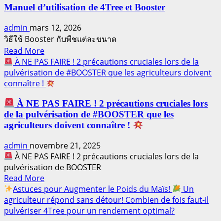
Manuel d’utilisation de 4Tree et Booster
admin
mars 12, 2026
วิธีใช้ Booster กับพืชแต่ละขนาด
Read
Read More
more
À NE PAS FAIRE ! 2 précautions cruciales lors de la
about
pulvérisation de #BOOSTER que les agriculteurs doivent
Manuel
connaître !
d’utilisation
À NE PAS FAIRE ! 2 précautions cruciales lors
de
de la pulvérisation de #BOOSTER que les
4Tree
agriculteurs doivent connaître !
et
Booster
admin
novembre 21, 2025
À NE PAS FAIRE ! 2 précautions cruciales lors de la
pulvérisation de BOOSTER
Read
Read More
more
Astuces pour Augmenter le Poids du Maïs!
Un
about
agriculteur répond sans détour! Combien de fois faut-il
pulvériser 4Tree pour un rendement optimal?
À