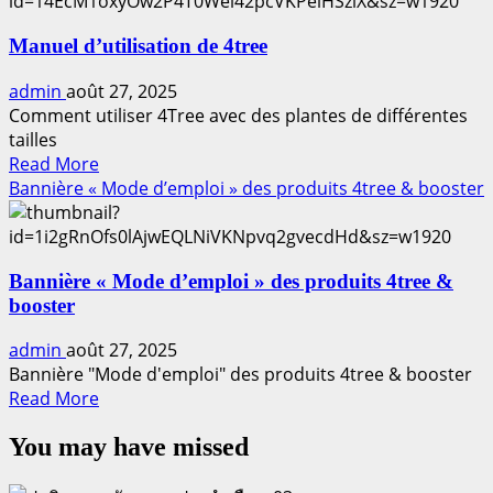
Manuel
agriculteur
d’utilisation
répond
Manuel d’utilisation de 4tree
de
sans
Booster
détour!
admin
août 27, 2025
Combien
Comment utiliser 4Tree avec des plantes de différentes
de
tailles
fois
Read
Read More
faut-
more
Bannière « Mode d’emploi » des produits 4tree & booster
il
about
pulvériser
Manuel
4Tree
d’utilisation
pour
Bannière « Mode d’emploi » des produits 4tree &
de
un
booster
4tree
rendement
optimal?
admin
août 27, 2025
Bannière "Mode d'emploi" des produits 4tree & booster
Read
Read More
more
You may have missed
about
Bannière