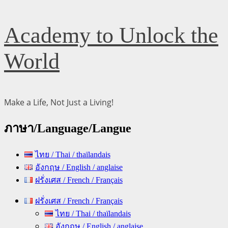
Skip
Academy to Unlock the
to
content
World
Make a Life, Not Just a Living!
ภาษา/Language/Langue
ไทย / Thai / thaïlandais
อังกฤษ / English / anglaise
ฝรั่งเศส / French / Français
Primary
ฝรั่งเศส / French / Français
Menu
ไทย / Thai / thaïlandais
อังกฤษ / English / anglaise