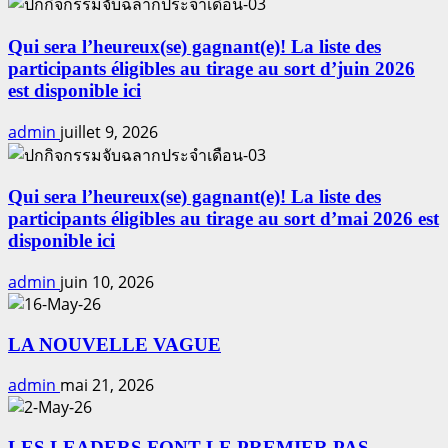
« Mode
d’emploi »
des
Qui sera l’heureux(se) gagnant(e)! La liste des
produits
participants éligibles au tirage au sort d’juin 2026
4tree
est disponible ici
&
admin
juillet 9, 2026
booster
Qui sera l’heureux(se) gagnant(e)! La liste des
participants éligibles au tirage au sort d’mai 2026 est
disponible ici
admin
juin 10, 2026
LA NOUVELLE VAGUE
admin
mai 21, 2026
LES LEADERS FONT LE PREMIER PAS