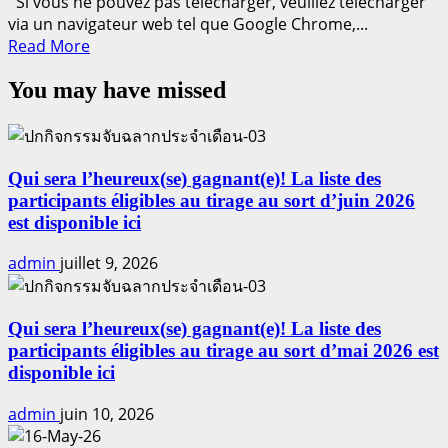
Si vous ne pouvez pas télécharger, veuillez télécharger
Intaramek
via un navigateur web tel que Google Chrome,...
Read
Read More
more
You may have missed
about
Bueng
Sam
Phan,
Aoy-
Qui sera l’heureux(se) gagnant(e)! La liste des
Siriluk
participants éligibles au tirage au sort d’juin 2026
Pewon
est disponible ici
admin
juillet 9, 2026
Qui sera l’heureux(se) gagnant(e)! La liste des
participants éligibles au tirage au sort d’mai 2026 est
disponible ici
admin
juin 10, 2026