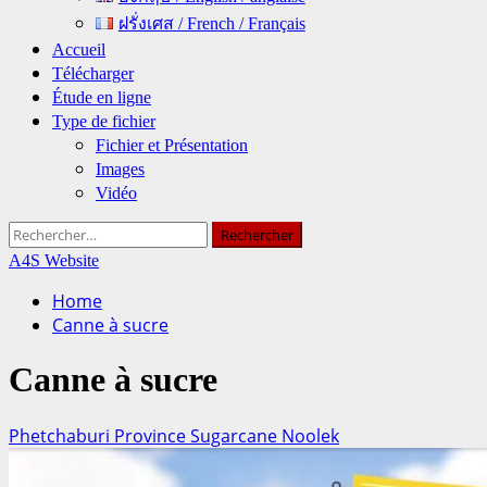
ฝรั่งเศส / French / Français
Accueil
Télécharger
Étude en ligne
Type de fichier
Fichier et Présentation
Images
Vidéo
Rechercher :
A4S Website
Home
Canne à sucre
Canne à sucre
Phetchaburi Province Sugarcane Noolek