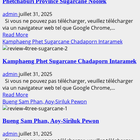
Phetchaburi Province Sugarcane Noolek
admin
juillet 31, 2025
Si vous ne pouvez pas télécharger, veuillez télécharger
via un navigateur web tel que Google Chrome,...
Read
Read More
more
Kamphaeng Phet Sugarcane Chadaporn Intaramek
about
Phetchaburi
Kamphaeng Phet Sugarcane Chadaporn Intaramek
Province
Sugarcane
admin
juillet 31, 2025
Noolek
Si vous ne pouvez pas télécharger, veuillez télécharger
via un navigateur web tel que Google Chrome,...
Read
Read More
more
Bueng Sam Phan, Aoy-Siriluk Pewon
about
Kamphaeng
Bueng Sam Phan, Aoy-Siriluk Pewon
Phet
Sugarcane
admin
juillet 31, 2025
Chadaporn