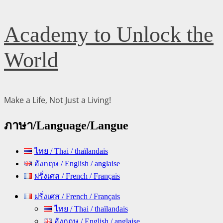
Skip
Academy to Unlock the
to
content
World
Make a Life, Not Just a Living!
ภาษา/Language/Langue
ไทย / Thai / thaïlandais
อังกฤษ / English / anglaise
ฝรั่งเศส / French / Français
Primary
ฝรั่งเศส / French / Français
Menu
ไทย / Thai / thaïlandais
อังกฤษ / English / anglaise