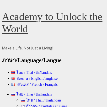
Skip
Academy to Unlock the
to
content
World
Make a Life, Not Just a Living!
ภาษา/Language/Langue
ไทย / Thai / thaïlandais
อังกฤษ / English / anglaise
ฝรั่งเศส / French / Français
Primary
ไทย / Thai / thaïlandais
Menu
ไทย / Thai / thaïlandais
อังกฤษ / English / anglaise