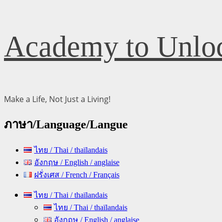
Skip
Academy to Unloc
to
content
Make a Life, Not Just a Living!
ภาษา/Language/Langue
ไทย / Thai / thaïlandais
อังกฤษ / English / anglaise
ฝรั่งเศส / French / Français
Primary
ไทย / Thai / thaïlandais
Menu
ไทย / Thai / thaïlandais
อังกฤษ / English / anglaise