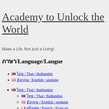
Skip
Academy to Unlock the
to
content
World
Make a Life, Not Just a Living!
ภาษา/Language/Langue
ไทย / Thai / thaïlandais
อังกฤษ / English / anglaise
Primary
ไทย / Thai / thaïlandais
Menu
ไทย / Thai / thaïlandais
อังกฤษ / English / anglaise
ฝรั่งเศส / French / Français