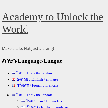
Skip
Academy to Unlock the
to
content
World
Make a Life, Not Just a Living!
ภาษา/Language/Langue
ไทย / Thai / thaïlandais
อังกฤษ / English / anglaise
ฝรั่งเศส / French / Français
Primary
ไทย / Thai / thaïlandais
Menu
ไทย / Thai / thaïlandais
อังกฤษ / English / anglaise