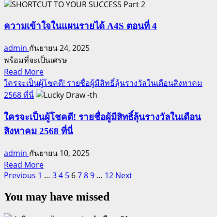
about
สร้าง
เปิด
วัฒนธรรม
ตำรา!
ความเข้าใจในแผนรายได้ A4S ตอนที่ 4
ทีม
เคล็ด
ให้
admin
กันยายน 24, 2025
ลับ
ทำ
พร้อมที่จะเป็นเศรษ
ส
เงิน
Read
Read More
ปอน
หลัก
more
ใครจะเป็นผู้โชคดี! รายชื่อผู้มีสิทธิ์ลุ้นรางวัลในเดือนสิงหาคม
เซอร์
ล้าน
about
2568 ที่นี่
สร้าง
ความ
อย่าง
ทีม
เข้าใจ
ยั่งยืน
ใครจะเป็นผู้โชคดี! รายชื่อผู้มีสิทธิ์ลุ้นรางวัลในเดือน
เงิน
ใน
สิงหาคม 2568 ที่นี่
ล้าน
แผน
ราย
admin
กันยายน 10, 2025
ได้
Read
Read More
Posts
more
Previous
1
…
3
4
5
6
7
8
9
…
12
Next
A4S
about
ตอน
pagination
You may have missed
ใคร
ที่
จะ
4