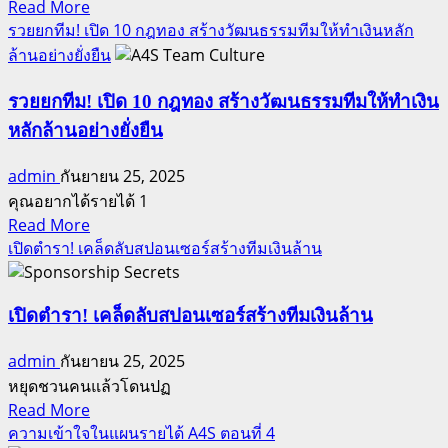
Read
Read More
ดี!
บุญ
more
รวยยกทีม! เปิด 10 กฎทอง สร้างวัฒนธรรมทีมให้ทำเงินหลัก
ราย
ประกอบ
about
ล้านอย่างยั่งยืน
ชื่อ
พา
ผู้
ว
รวยยกทีม! เปิด 10 กฎทอง สร้างวัฒนธรรมทีมให้ทำเงิน
มี
เวอร์
หลักล้านอย่างยั่งยืน
สิทธิ์
พอ
ลุ้น
ยต์
admin
กันยายน 25, 2025
รางวัล
ท่อง
คุณอยากได้รายได้ 1
ใน
เที่ยว
Read
Read More
เดือน
more
เปิดตำรา! เคล็ดลับสปอนเซอร์สร้างทีมเงินล้าน
เยอรมนี
กันยายน
about
2568
รวย
ที่
ยก
เปิดตำรา! เคล็ดลับสปอนเซอร์สร้างทีมเงินล้าน
นี่
ทีม!
admin
กันยายน 25, 2025
เปิด
หยุดชวนคนแล้วโดนปฏ
10
Read
Read More
กฎ
more
ความเข้าใจในแผนรายได้ A4S ตอนที่ 4
ทอง