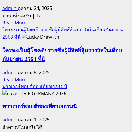
100
admin
ตุลาคม 24, 2025
ต้น
ภาษาที่รองรับ | ไท
เกษตรกร
Read
Read More
ใช้
more
ใครจะเป็นผู้โชคดี! รายชื่อผู้มีสิทธิ์ลุ้นรางวัลในเดือนกันยายน
แล้ว
about
2568 ที่นี่
ชีวิต
ปลูก
เปลี่ยน
ข้าวโพด
ใครจะเป็นผู้โชคดี! รายชื่อผู้มีสิทธิ์ลุ้นรางวัลในเดือน
ไป
ให้
กันยายน 2568 ที่นี่
อย่างไร
รวย!
?
เคล็ด
admin
ตุลาคม 8, 2025
ลับ
Read
Read More
more
พาวเวอร์พอยต์ท่องเที่ยวเยอรมนี
ง่ายๆ
about
ผลผลิต
ใคร
สูง
จะ
พาวเวอร์พอยต์ท่องเที่ยวเยอรมนี
ทำได้
เป็น
อย่างไร?
admin
ตุลาคม 1, 2025
ผู้
–
ถ้าดาวน์โหลดไม่ได้
โชค
อุดม