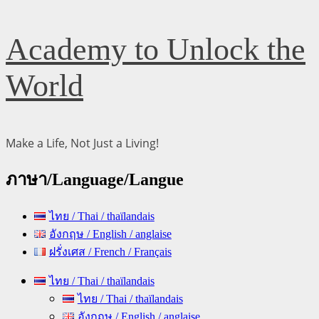
Skip
Academy to Unlock the
to
content
World
Make a Life, Not Just a Living!
ภาษา/Language/Langue
ไทย / Thai / thaïlandais
อังกฤษ / English / anglaise
ฝรั่งเศส / French / Français
Primary
ไทย / Thai / thaïlandais
Menu
ไทย / Thai / thaïlandais
อังกฤษ / English / anglaise