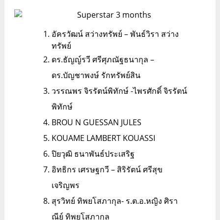
อัครวัฒน์ สว่างทรัพย์ – พันธ์วิรา สว่าง
ทรัพย์
ดร.ธัญญ์รวี ศรีศุภณัฐธนากุล –
ดร.บัญชาพงษ์ รักทรัพย์สิน
วรรณพร จิรรัตน์พิทักษ์ -ไพรศักดิ์ จิรรัตน์
พิทักษ์
BROU N GUESSAN JULES
KOUAME LAMBERT KOUASSI
ปิยวุฒิ ธนาพันธ์ประเสริฐ
อิทธิกร เศรษฐกวี – สิริรัตน์ ศรีสุข
เจริญพร
สุรวิทย์ ทิพยโสภากุล- ร.ต.อ.หญิง ศิรา
ณีย์ ทิพยโสภากุล