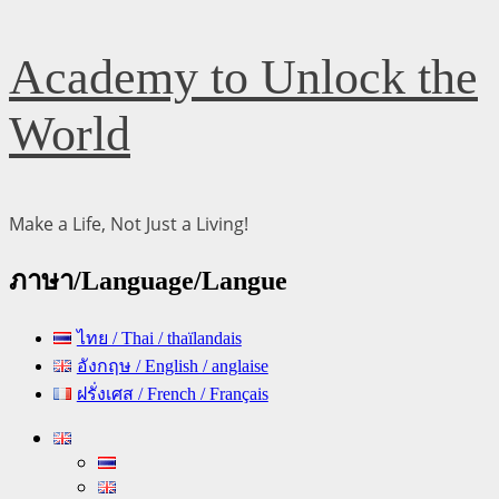
Skip
Academy to Unlock the
to
content
World
Make a Life, Not Just a Living!
ภาษา/Language/Langue
ไทย / Thai / thaïlandais
อังกฤษ / English / anglaise
ฝรั่งเศส / French / Français
Primary
Menu