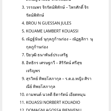
วรรณพร จิรรัตน์พิทักษ์ – ไพรศักดิ์ จิร
รัตน์พิทักษ์
BROU N GUESSAN JULES
KOUAME LAMBERT KOUASSI
ณัฎฐ์นันธ์ นุกุลภูก้านก่อง – ณัฏฐลิกา นุ
กุลภูก้านก่อง
ปิยวุฒิ ธนาพันธ์ประเสริฐ
อิทธิกร เศรษฐกวี – สิริรัตน์ ศรีสุข
เจริญพร
สุรวิทย์ ทิพยโสภากุล – ร.ต.อ.หญิง ศิรา
ณีย์ ทิพยโสภากุล
ถามพนต์ นวลดี ธิดารัตน์ เอียดหมุน
KOUASSI NORBERT KOUADIO
DOMAGNI AGOSSA BIENVENU