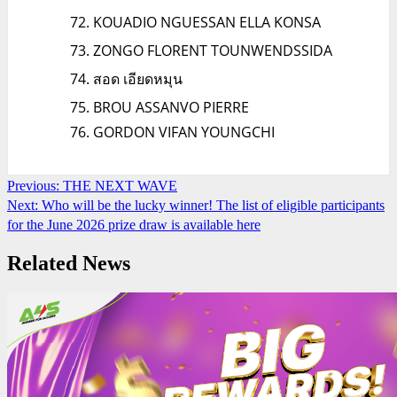
KOUADIO NGUESSAN ELLA KONSA
ZONGO FLORENT TOUNWENDSSIDA
สอด เอียดหมุน
BROU ASSANVO PIERRE
GORDON VIFAN YOUNGCHI
Continue
Previous:
THE NEXT WAVE
Next:
Who will be the lucky winner! The list of eligible participants
Reading
for the June 2026 prize draw is available here
Related News