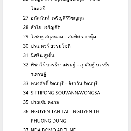
โสมศรี
อภัสนันท์ เจริญศิริวิชญกุล
ลำใย เจริญศิริ
วิเชษฐ สกุลหอม – สมพิศ ทองหุ้ม
ปรเมศวร์ ธรรมโชติ
นิศริน สูเด็น
พิชาวีร์ บวรธีราเศรษฐ์ – ภูวสิษฐ์ บวรธีร
าเศรษฐ์
ทนงศักดิ์ รัตนบุรี – จิราวัน รัตนบุรี
SITTIPONG SOUVANNAVONGSA
ปาณชัย คงกอ
NGUYEN TAN TAI – NGUYEN TH
PHUONG DUNG
NDA BOMO ADELINE