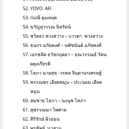
YOVO AFI
ก่อณี ตุงเหยต
ขวัญสุวรรณ นิลรัตน์
ชวัลธร พวงสว่าง – แววตา พวงสว่าง
ธนกร อภัยพงศ์ – นพัชนันต์ อภัยพงศ์
เอกชลิต ธวัชกฤตยา – ธณวรรณธ์ รัตน
ผดุงเกียรติ
โสภา นายสุข -วรพล จินดานรเศรษฐ์
พรรณพร เอียดหมุน – ประนอม เอียด
หมุน
สมชาย โสภา – นงนุช โสภา
สุพรรณษา ไพศาล
สิริรักษ์ ผิวอ่อน
พรทิพย์ นาสวน