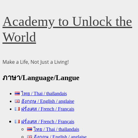
Skip
Academy to Unlock the
to
content
World
Make a Life, Not Just a Living!
ภาษา/Language/Langue
ไทย / Thai / thaïlandais
อังกฤษ / English / anglaise
ฝรั่งเศส / French / Français
Primary
ฝรั่งเศส / French / Français
Menu
ไทย / Thai / thaïlandais
อังกฤษ / English / anglaise