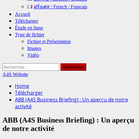
ฝรั่งเศส / French / Français
Accueil
Télécharger
Étude en ligne
Type de fichier
Fichier et Présentation
Images
Vidéo
Rechercher :
A4S Website
Home
Télécharger
ABB (A4S Business Briefing) : Un aperçu de notre
activité
ABB (A4S Business Briefing) : Un aperçu
de notre activité