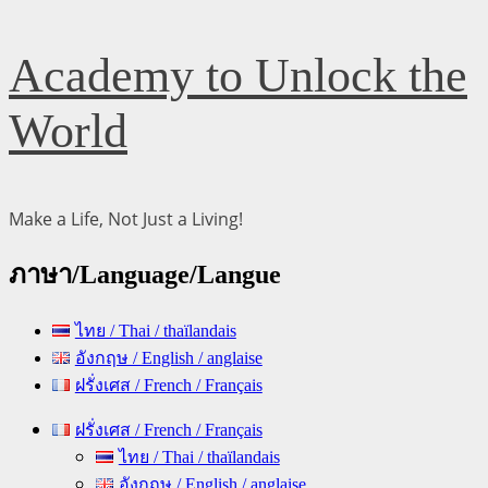
Skip
Academy to Unlock the
to
content
World
Make a Life, Not Just a Living!
ภาษา/Language/Langue
ไทย / Thai / thaïlandais
อังกฤษ / English / anglaise
ฝรั่งเศส / French / Français
Primary
ฝรั่งเศส / French / Français
Menu
ไทย / Thai / thaïlandais
อังกฤษ / English / anglaise