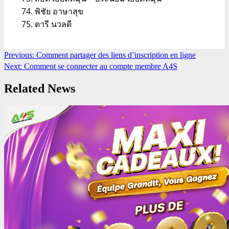
พิชัย อาษาสุข
ดารี นวลดี
Continue
Previous:
Comment partager des liens d’inscription en ligne
Next:
Comment se connecter au compte membre A4S
Reading
Related News