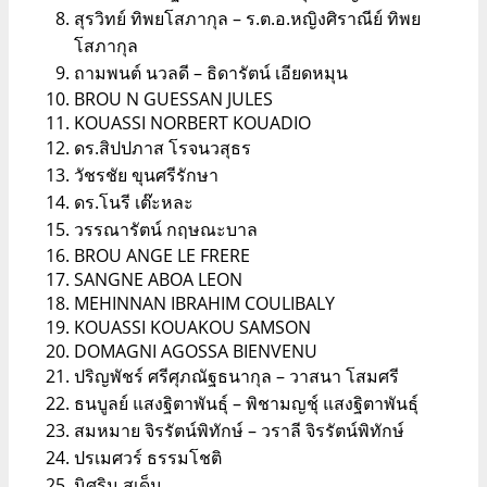
สุรวิทย์ ทิพยโสภากุล – ร.ต.อ.หญิงศิราณีย์ ทิพย
โสภากุล
ถามพนต์ นวลดี – ธิดารัตน์ เอียดหมุน
BROU N GUESSAN JULES
KOUASSI NORBERT KOUADIO
ดร.สิปปภาส โรจนวสุธร
วัชรชัย ขุนศรีรักษา
ดร.โนรี เต๊ะหละ
วรรณารัตน์ กฤษณะบาล
BROU ANGE LE FRERE
SANGNE ABOA LEON
MEHINNAN IBRAHIM COULIBALY
KOUASSI KOUAKOU SAMSON
DOMAGNI AGOSSA BIENVENU
ปริญพัชร์ ศรีศุภณัฐธนากุล – วาสนา โสมศรี
ธนบูลย์ แสงฐิตาพันธุ์ – พิชามญชุ์ แสงฐิตาพันธุ์
สมหมาย จิรรัตน์พิทักษ์ – วราลี จิรรัตน์พิทักษ์
ปรเมศวร์ ธรรมโชติ
นิศริน สูเด็น