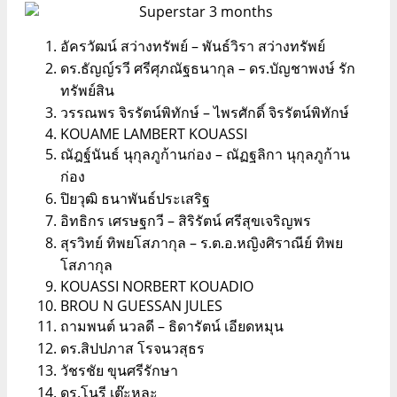
อัครวัฒน์ สว่างทรัพย์ – พันธ์วิรา สว่างทรัพย์
ดร.ธัญญ์รวี ศรีศุภณัฐธนากุล – ดร.บัญชาพงษ์ รัก
ทรัพย์สิน
วรรณพร จิรรัตน์พิทักษ์ – ไพรศักดิ์ จิรรัตน์พิทักษ์
KOUAME LAMBERT KOUASSI
ณัฎฐ์นันธ์ นุกุลภูก้านก่อง – ณัฏฐลิกา นุกุลภูก้าน
ก่อง
ปิยวุฒิ ธนาพันธ์ประเสริฐ
อิทธิกร เศรษฐกวี – สิริรัตน์ ศรีสุขเจริญพร
สุรวิทย์ ทิพยโสภากุล – ร.ต.อ.หญิงศิราณีย์ ทิพย
โสภากุล
KOUASSI NORBERT KOUADIO
BROU N GUESSAN JULES
ถามพนต์ นวลดี – ธิดารัตน์ เอียดหมุน
ดร.สิปปภาส โรจนวสุธร
วัชรชัย ขุนศรีรักษา
ดร.โนรี เต๊ะหละ