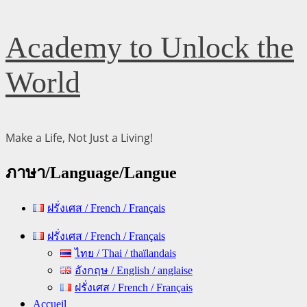
Skip
Academy to Unlock the
to
content
World
Make a Life, Not Just a Living!
ภาษา/Language/Langue
ฝรั่งเศส / French / Français
Primary
ฝรั่งเศส / French / Français
Menu
ไทย / Thai / thaïlandais
อังกฤษ / English / anglaise
ฝรั่งเศส / French / Français
Accueil