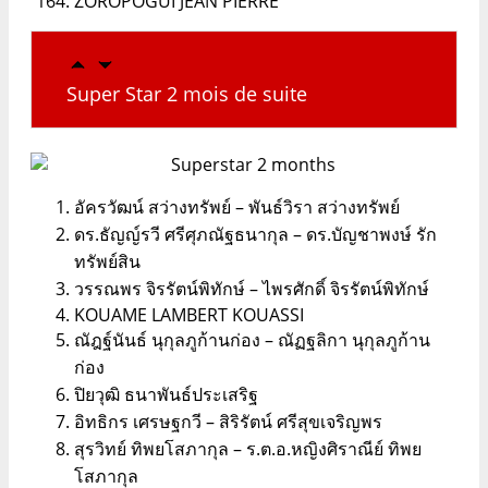
ZOROPOGUI JEAN PIERRE
Super Star 2 mois de suite
อัครวัฒน์ สว่างทรัพย์ – พันธ์วิรา สว่างทรัพย์
ดร.ธัญญ์รวี ศรีศุภณัฐธนากุล – ดร.บัญชาพงษ์ รัก
ทรัพย์สิน
วรรณพร จิรรัตน์พิทักษ์ – ไพรศักดิ์ จิรรัตน์พิทักษ์
KOUAME LAMBERT KOUASSI
ณัฎฐ์นันธ์ นุกุลภูก้านก่อง – ณัฏฐลิกา นุกุลภูก้าน
ก่อง
ปิยวุฒิ ธนาพันธ์ประเสริฐ
อิทธิกร เศรษฐกวี – สิริรัตน์ ศรีสุขเจริญพร
สุรวิทย์ ทิพยโสภากุล – ร.ต.อ.หญิงศิราณีย์ ทิพย
โสภากุล