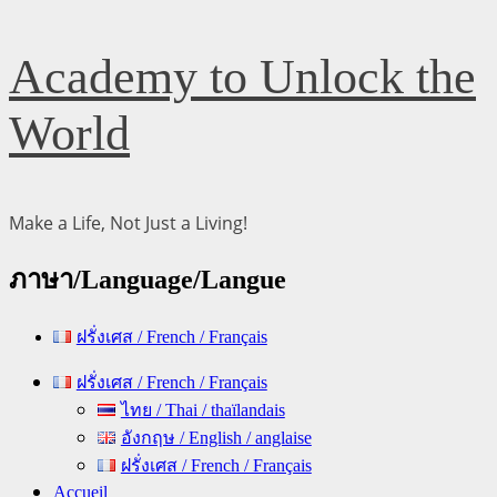
Skip
Academy to Unlock the
to
content
World
Make a Life, Not Just a Living!
ภาษา/Language/Langue
ฝรั่งเศส / French / Français
Primary
ฝรั่งเศส / French / Français
Menu
ไทย / Thai / thaïlandais
อังกฤษ / English / anglaise
ฝรั่งเศส / French / Français
Accueil