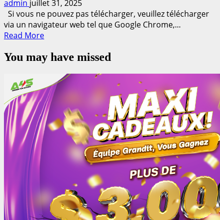
admin
juillet 31, 2025
Si vous ne pouvez pas télécharger, veuillez télécharger
via un navigateur web tel que Google Chrome,...
Read
Read More
more
You may have missed
about
Chou
chinois,
Suphan
Buri,
Sutat
Munlaong