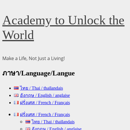
Skip
Academy to Unlock the
to
content
World
Make a Life, Not Just a Living!
ภาษา/Language/Langue
ไทย / Thai / thaïlandais
อังกฤษ / English / anglaise
ฝรั่งเศส / French / Français
Primary
ฝรั่งเศส / French / Français
Menu
ไทย / Thai / thaïlandais
อังกฤษ / English / anglaise