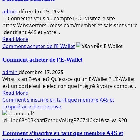
admin
décembre 23, 2025
1. Connectez-vous au compte IBO : Visitez le site
https://answerforsuccess.com/member et saisissez votre
identifiant A4S et votre...
Read
Read More
more
Comment acheter de l’E-Wallet
about
Comment
Comment acheter de l’E-Wallet
Inscrire
admin
décembre 17, 2025
un
What is an E-Wallet? Qu’est-ce qu’un E-Wallet ? L’E-Wallet
Nouveau
est un portefeuille électronique intégré à votre compte...
Membre
Read
Read More
ou
more
Comment s’inscrire en tant que membre A4S et
Propriétaire
about
propriétaire d’entreprise
d’Entreprise
Comment
Indépendant
acheter
(IBO)
de
par
Comment s’inscrire en tant que membre A4S et
l’E-
le
propriétaire d’entreprise