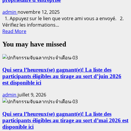
Wallet
Parrain/la
Marraine
admin
novembre 12, 2025
1. Appuyez sur le lien que votre ami vous a envoyé. 2.
Vérifiez les informations...
Read
Read More
more
You may have missed
about
Comment
s’inscrire
en
tant
Qui sera l’heureux(se) gagnant(e)! La liste des
que
participants éligibles au tirage au sort d’juin 2026
membre
est disponible ici
A4S
admin
juillet 9, 2026
et
propriétaire
d’entreprise
Qui sera l’heureux(se) gagnant(e)! La liste des
participants éligibles au tirage au sort d’mai 2026 est
disponible ici