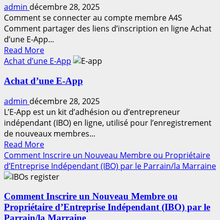
admin
décembre 28, 2025
Comment se connecter au compte membre A4S
Comment partager des liens d’inscription en ligne Achat
d’une E-App...
Read
Read More
more
Achat d’une E-App
about
Achat d’une E-App
Manuel
du
admin
décembre 28, 2025
compte
L’E-App est un kit d’adhésion ou d’entrepreneur
membre
indépendant (IBO) en ligne, utilisé pour l’enregistrement
et
de nouveaux membres...
IBOs
Read
Read More
more
Comment Inscrire un Nouveau Membre ou Propriétaire
about
d’Entreprise Indépendant (IBO) par le Parrain/la Marraine
Achat
d’une
Comment Inscrire un Nouveau Membre ou
E-
Propriétaire d’Entreprise Indépendant (IBO) par le
App
Parrain/la Marraine