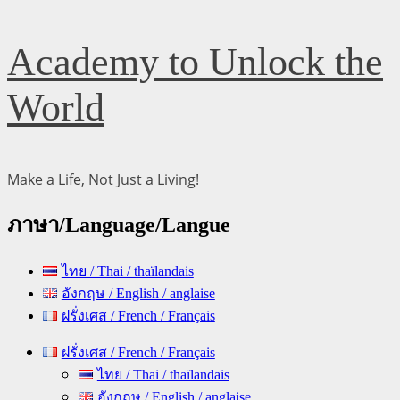
Skip
Academy to Unlock the
to
content
World
Make a Life, Not Just a Living!
ภาษา/Language/Langue
ไทย / Thai / thaïlandais
อังกฤษ / English / anglaise
ฝรั่งเศส / French / Français
Primary
ฝรั่งเศส / French / Français
Menu
ไทย / Thai / thaïlandais
อังกฤษ / English / anglaise