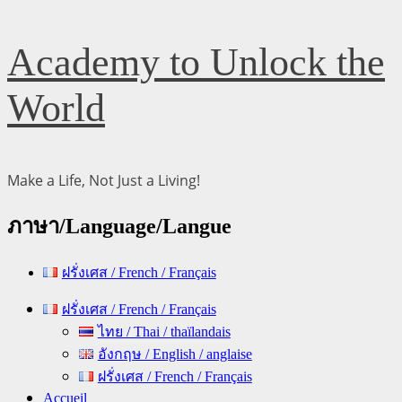
Skip
Academy to Unlock the
to
content
World
Make a Life, Not Just a Living!
ภาษา/Language/Langue
ฝรั่งเศส / French / Français
Primary
ฝรั่งเศส / French / Français
Menu
ไทย / Thai / thaïlandais
อังกฤษ / English / anglaise
ฝรั่งเศส / French / Français
Accueil