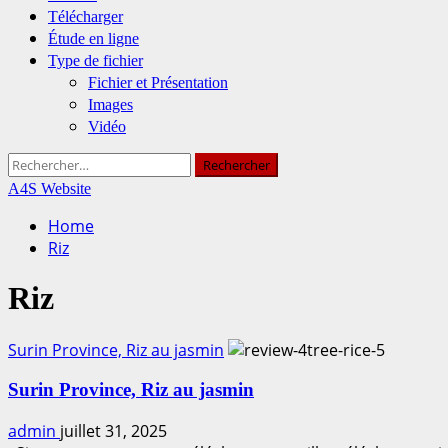
Télécharger
Étude en ligne
Type de fichier
Fichier et Présentation
Images
Vidéo
Rechercher :
A4S Website
Home
Riz
Riz
Surin Province, Riz au jasmin
Surin Province, Riz au jasmin
admin
juillet 31, 2025