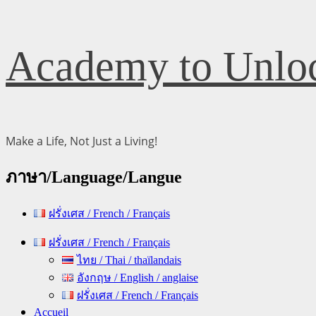
Skip
Academy to Unloc
to
content
Make a Life, Not Just a Living!
ภาษา/Language/Langue
ฝรั่งเศส / French / Français
Primary
ฝรั่งเศส / French / Français
Menu
ไทย / Thai / thaïlandais
อังกฤษ / English / anglaise
ฝรั่งเศส / French / Français
Accueil