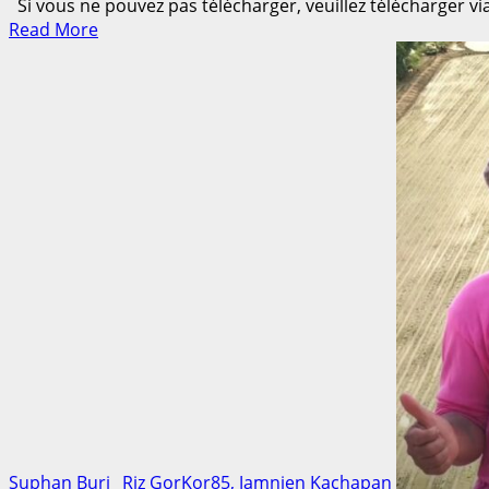
Si vous ne pouvez pas télécharger, veuillez télécharger v
Read
Read More
more
about
Surin
Province,
Riz
au
jasmin
Suphan Buri _Riz GorKor85, Jamnien Kachapan