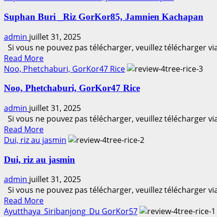
Suphan Buri _Riz GorKor85, Jamnien Kachapan
admin
juillet 31, 2025
Si vous ne pouvez pas télécharger, veuillez télécharger v
Read
Read More
more
Noo, Phetchaburi, GorKor47 Rice
about
Noo, Phetchaburi, GorKor47 Rice
Suphan
Buri
admin
juillet 31, 2025
_Riz
Si vous ne pouvez pas télécharger, veuillez télécharger v
GorKor85,
Read
Read More
Jamnien
more
Dui, riz au jasmin
Kachapan
about
Dui, riz au jasmin
Noo,
Phetchaburi,
admin
juillet 31, 2025
GorKor47
Si vous ne pouvez pas télécharger, veuillez télécharger v
Rice
Read
Read More
more
Ayutthaya_Siribanjong_Du GorKor57