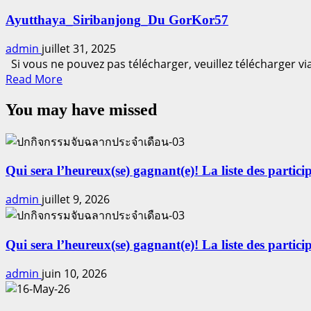
about
Ayutthaya_Siribanjong_Du GorKor57
Dui,
riz
admin
juillet 31, 2025
au
Si vous ne pouvez pas télécharger, veuillez télécharger v
jasmin
Read
Read More
more
You may have missed
about
Ayutthaya_Siribanjong_Du
GorKor57
Qui sera l’heureux(se) gagnant(e)! La liste des particip
admin
juillet 9, 2026
Qui sera l’heureux(se) gagnant(e)! La liste des particip
admin
juin 10, 2026