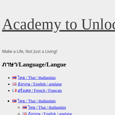
Skip
Academy to Unloc
to
content
Make a Life, Not Just a Living!
ภาษา/Language/Langue
ไทย / Thai / thaïlandais
อังกฤษ / English / anglaise
ฝรั่งเศส / French / Français
Primary
ไทย / Thai / thaïlandais
Menu
ไทย / Thai / thaïlandais
อังกฤษ / English / anglaise