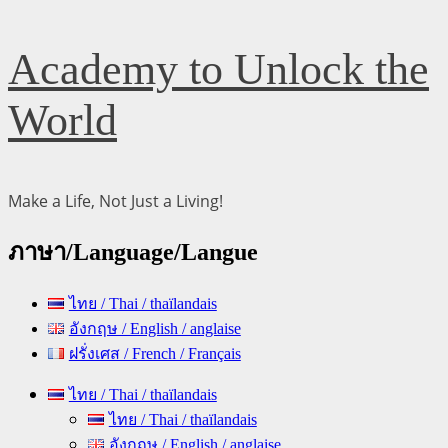
Skip
Academy to Unlock the
to
content
World
Make a Life, Not Just a Living!
ภาษา/Language/Langue
ไทย / Thai / thaïlandais
อังกฤษ / English / anglaise
ฝรั่งเศส / French / Français
Primary
ไทย / Thai / thaïlandais
Menu
ไทย / Thai / thaïlandais
อังกฤษ / English / anglaise