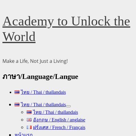
Skip
Academy to Unlock the
to
content
World
Make a Life, Not Just a Living!
ภาษา/Language/Langue
ไทย / Thai / thaïlandais
Primary
ไทย / Thai / thaïlandais
Menu
ไทย / Thai / thaïlandais
อังกฤษ / English / anglaise
ฝรั่งเศส / French / Français
หน้าแรก