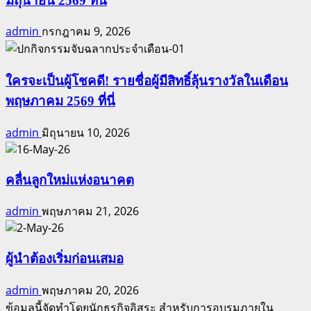
มิถุนายน 2569 ที่นี่
ปาล์ม
100
admin
กรกฎาคม 9, 2026
ต้น
เกษตรกร
ใช้
ใครจะเป็นผู้โชคดี! รายชื่อผู้มีสิทธิ์ลุ้นรางวัลในเดือน
แล้ว
พฤษภาคม 2569 ที่นี่
ชีวิต
เปลี่ยน
admin
มิถุนายน 10, 2026
ไป
อย่างไร
?
คลื่นลูกใหม่แห่งอนาคต
admin
พฤษภาคม 21, 2026
ผู้นำต้องเริ่มก่อนเสมอ
admin
พฤษภาคม 20, 2026
ข้อมูลนี้จัดทำโดยนักธุรกิจอิสระ สำหรับการอบรมภายใน