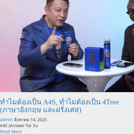
ไป
อิสตันบูล
ฟรี!
กับ
แคมเปญ
Africa
Odyssey
2027
ทำไมต้องเป็น A4S, ทำไมต้องเป็น 4Tree
(ภาษาอังกฤษ และฝรั่งเศส)
admin
สิงหาคม 14, 2025
A4S (Answer for Su
Read
Read More