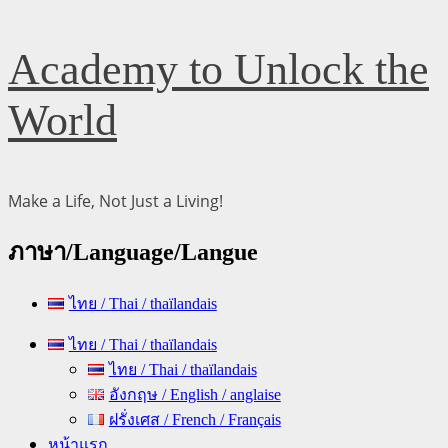
Skip
Academy to Unlock the
to
content
World
Make a Life, Not Just a Living!
ภาษา/Language/Langue
ไทย / Thai / thaïlandais
Primary
ไทย / Thai / thaïlandais
Menu
ไทย / Thai / thaïlandais
อังกฤษ / English / anglaise
ฝรั่งเศส / French / Français
หน้าแรก