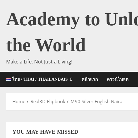
Skip
to
Academy to Unl
content
the World
Make a Life, Not Just a Living!
ไทย / THAI / THAÏLANDAIS
หน้าแรก
ดาวน์โหลด
Home
Real3D Flipbook
M90 Silver English Naira
YOU MAY HAVE MISSED