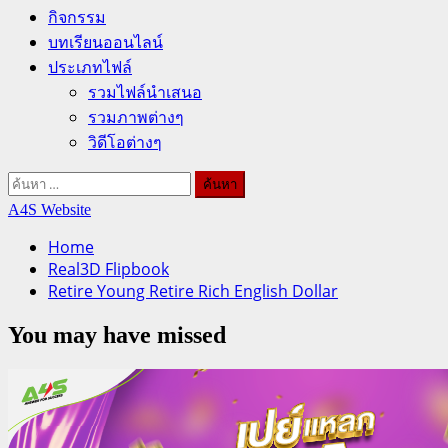
กิจกรรม
บทเรียนออนไลน์
ประเภทไฟล์
รวมไฟล์นำเสนอ
รวมภาพต่างๆ
วิดีโอต่างๆ
ค้นหา
สำหรับ:
A4S Website
Home
Real3D Flipbook
Retire Young Retire Rich English Dollar
You may have missed