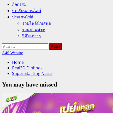
กิจกรรม
บทเรียนออนไลน์
ประเภทไฟล์
รวมไฟล์นำเสนอ
รวมภาพต่างๆ
วิดีโอต่างๆ
ค้นหา
สำหรับ:
A4S Website
Home
Real3D Flipbook
Super Star Eng Naira
You may have missed